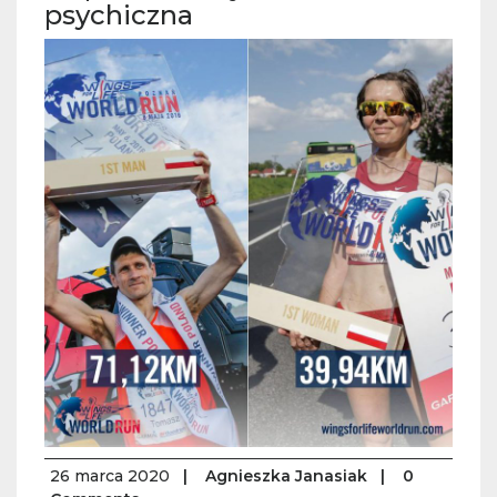
psychiczna
26 marca 2020
|
Agnieszka Janasiak
|
0