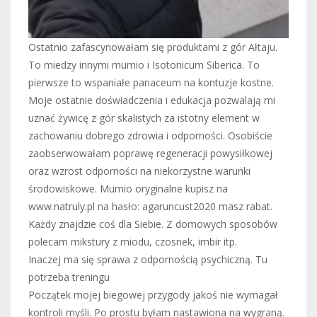
Ostatnio zafascynowałam się produktami z gór Ałtaju.
To miedzy innymi mumio i Isotonicum Siberica. To
pierwsze to wspaniałe panaceum na kontuzje kostne.
Moje ostatnie doświadczenia i edukacja pozwalają mi
uznać żywicę z gór skalistych za istotny element w
zachowaniu dobrego zdrowia i odporności. Osobiście
zaobserwowałam poprawę regeneracji powysiłkowej
oraz wzrost odporności na niekorzystne warunki
środowiskowe. Mumio oryginalne kupisz na
www.natruly.pl na hasło: agaruncust2020 masz rabat.
Każdy znajdzie coś dla Siebie. Z domowych sposobów
polecam mikstury z miodu, czosnek, imbir itp.
Inaczej ma się sprawa z odpornością psychiczną. Tu
potrzeba treningu
Początek mojej biegowej przygody jakoś nie wymagał
kontroli myśli. Po prostu byłam nastawiona na wygraną.