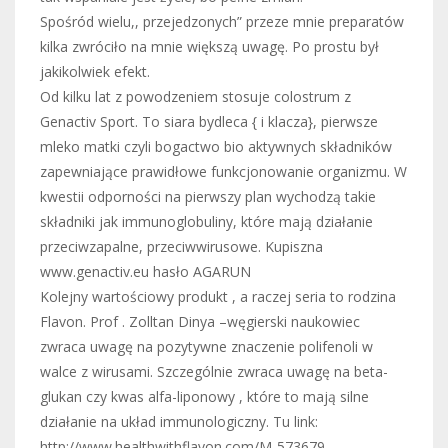
Spośród wielu,, przejedzonych” przeze mnie preparatów
kilka zwróciło na mnie większą uwagę. Po prostu był
jakikolwiek efekt.
Od kilku lat z powodzeniem stosuje colostrum z
Genactiv Sport. To siara bydleca { i klacza}, pierwsze
mleko matki czyli bogactwo bio aktywnych składników
zapewniające prawidłowe funkcjonowanie organizmu. W
kwestii odporności na pierwszy plan wychodzą takie
składniki jak immunoglobuliny, które mają działanie
przeciwzapalne, przeciwwirusowe. Kupiszna
www.genactiv.eu hasło AGARUN
Kolejny wartościowy produkt , a raczej seria to rodzina
Flavon. Prof . Zolltan Dinya –węgierski naukowiec
zwraca uwagę na pozytywne znaczenie polifenoli w
walce z wirusami. Szczególnie zwraca uwagę na beta-
glukan czy kwas alfa-liponowy , które to mają silne
działanie na układ immunologiczny. Tu link:
http://www.healthwithflavon.com/M-573679