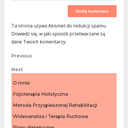
Ta strona używa Akismet do redukcji spamu.
Dowiedz się, w jaki sposób przetwarzane są
dane Twoich komentarzy.
Nawigacja
Previous
Previous
Post
wpisu
Next
Next
Post
O mnie
Fizjoterapia Holistyczna
Metoda Przyspieszonej Rehabilitacji
Wideoanaliza i Terapia Ruchowa
Plany dietetyczne