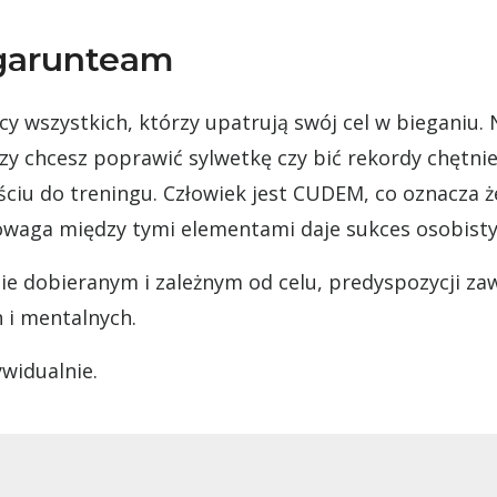
agarunteam
 wszystkich, którzy upatrują swój cel w bieganiu. N
y chcesz poprawić sylwetkę czy bić rekordy chętni
ciu do treningu. Człowiek jest CUDEM, co oznacza że
nowaga między tymi elementami daje sukces osobisty
ie dobieranym i zależnym od celu, predyspozycji za
h i mentalnych.
ywidualnie.