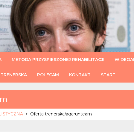
U
A
METODA PRZYSPIESZONEJ REHABILITACJI
WIDEOAN
 TRENERSKA
POLECAM
KONTAKT
START
am
HOLISTYCZNA
>
Oferta trenerska/agarunteam