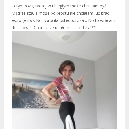
W tym roku, raczej w ubiegłym może chciałam być
Mądrzejsza, a może po prostu nie chciałam już brać
estrogenów. No i wróciła osteoporoza… No to wracam
do leków…. Co jeszcze udało mi się odkryć???