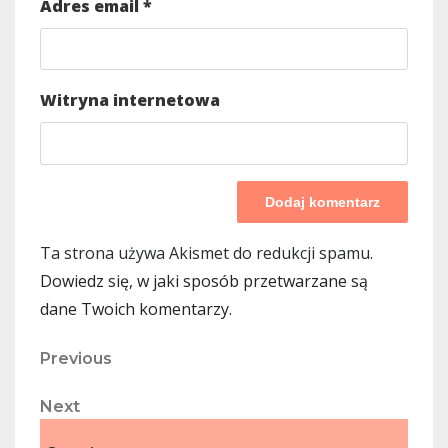
Adres email
*
Witryna internetowa
Ta strona używa Akismet do redukcji spamu.
Dowiedz się, w jaki sposób przetwarzane są
dane Twoich komentarzy.
Nawigacja
Previous
Previous
Post
wpisu
Next
Next
Post