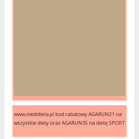
www.medidieta.pl kod rabatowy AGARUN21 na
wszystkie diety oraz AGARUN35 na dietę SPORT