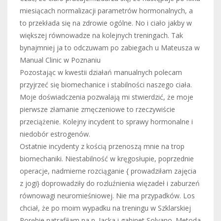
miesiącach normalizacji parametrów hormonalnych, a
to przekłada się na zdrowie ogólne. No i ciało jakby w
większej równowadze na kolejnych treningach. Tak
bynajmniej ja to odczuwam po zabiegach u Mateusza w
Manual Clinic w Poznaniu
Pozostając w kwestii działań manualnych polecam
przyjrzeć się biomechanice i stabilności naszego ciała.
Moje doświadczenia pozwalają mi stwierdzić, że moje
pierwsze złamanie zmęczeniowe to rzeczywiście
przeciążenie. Kolejny incydent to sprawy hormonalne i
niedobór estrogenów.
Ostatnie incydenty z kością przenoszą mnie na trop
biomechaniki. Niestabilność w kręgosłupie, poprzednie
operacje, nadmierne rozciąganie { prowadziłam zajęcia
z jogi} doprowadziły do rozluźnienia więzadeł i zaburzeń
równowagi neuromieśniowej. Nie ma przypadków. Los
chciał, że po moim wypadku na treningu w Szklarskiej
Porębie natrafiłam na p. Jacka i gabinet Solvano. Metoda