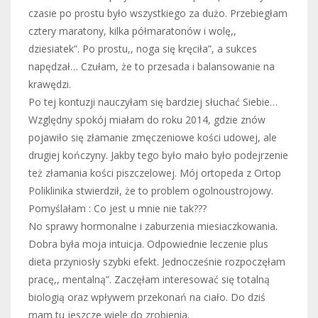
czasie po prostu było wszystkiego za dużo. Przebiegłam
cztery maratony, kilka półmaratonów i wolę,,
dziesiatek”. Po prostu,, noga się kręciła”, a sukces
napędzał… Czułam, że to przesada i balansowanie na
krawędzi.
Po tej kontuzji nauczyłam się bardziej słuchać Siebie…
Względny spokój miałam do roku 2014, gdzie znów
pojawiło się złamanie zmęczeniowe kości udowej, ale
drugiej kończyny. Jakby tego było mało było podejrzenie
też złamania kości piszczelowej. Mój ortopeda z Ortop
Poliklinika stwierdził, że to problem ogolnoustrojowy.
Pomyślałam : Co jest u mnie nie tak???
No sprawy hormonalne i zaburzenia miesiaczkowania.
Dobra była moja intuicja. Odpowiednie leczenie plus
dieta przyniosły szybki efekt. Jednocześnie rozpoczęłam
pracę,, mentalną”. Zaczęłam interesować się totalną
biologią oraz wpływem przekonań na ciało. Do dziś
mam tu jeszcze wiele do zrobienia.