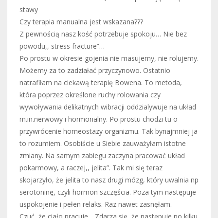
stawy
Czy terapia manualna jest wskazana???
Z pewnością nasz kość potrzebuje spokoju… Nie bez
powodu,, stress fracture”…
Po prostu w okresie gojenia nie masujemy, nie rolujemy.
Możemy za to zadziałać przyczynowo. Ostatnio
natrafiłam na ciekawą terapię Bowena. To metoda,
która poprzez określone ruchy rolowania czy
wywoływania delikatnych wibracji oddzialywuje na układ
m.in.nerwowy i hormonalny. Po prostu chodzi tu o
przywrócenie homeostazy organizmu. Tak bynajmniej ja
to rozumiem. Osobiście u Siebie zauważyłam istotne
zmiany. Na samym zabiegu zaczyna pracować układ
pokarmowy, a raczej,, jelita”. Tak mi się teraz
skojarzyło, że jelita to nasz drugi mózg, który uwalnia np
serotoninę, czyli hormon szczęścia. Poza tym następuje
uspokojenie i pełen relaks. Raz nawet zasnęłam.
Czuć, że ciało pracuje….Zdarza się, że następuje po kilku