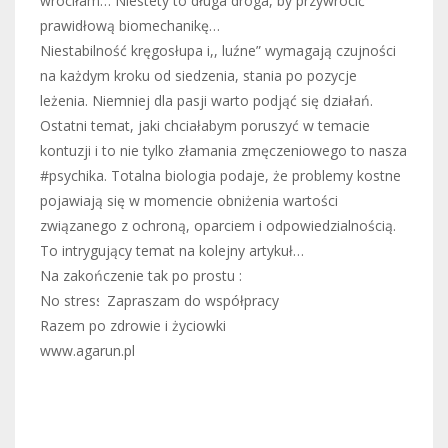
wróciłam… Niestety to długa droga, by przywrócić
prawidłową biomechanikę…
Niestabilność kręgosłupa i,, luźne” wymagają czujności
na każdym kroku od siedzenia, stania po pozycje
leżenia. Niemniej dla pasji warto podjąć się działań.
Ostatni temat, jaki chciałabym poruszyć w temacie
kontuzji i to nie tylko złamania zmęczeniowego to nasza
#psychika. Totalna biologia podaje, że problemy kostne
pojawiają się w momencie obniżenia wartości
związanego z ochroną, oparciem i odpowiedzialnością.
To intrygujący temat na kolejny artykuł…
Na zakończenie tak po prostu :
No stress
Zapraszam do współpracy
Razem po zdrowie i życiowki
www.agarun.pl