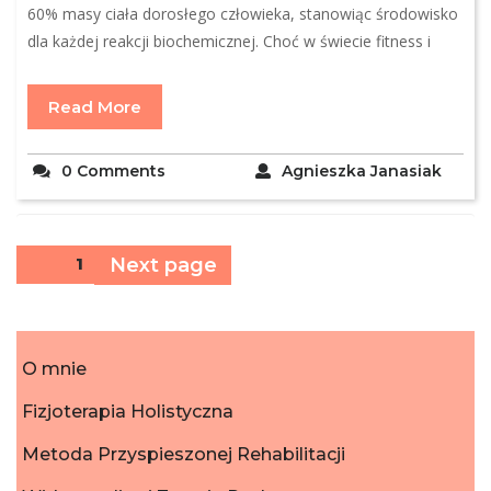
60% masy ciała dorosłego człowieka, stanowiąc środowisko
dla każdej reakcji biochemicznej. Choć w świecie fitness i
Read More
0 Comments
Agnieszka Janasiak
Stronicowanie
Next page
Page
1
wpisów
O mnie
Fizjoterapia Holistyczna
Metoda Przyspieszonej Rehabilitacji