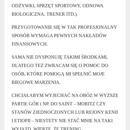
ODŻYWKI, SPRZĘT SPORTOWY, ODNOWA
BIOLOGICZNA, TRENER ITD.).
PRZYGOTOWANIE SIĘ W TAK PROFESJONALNY
SPOSÓB WYMAGA PEWNYCH NAKŁADÓW
FINANSOWYCH.
SAMA NIE DYSPONUJĘ TAKIMI ŚRODKAMI,
DLATEGO TEŻ ZWRACAM SIĘ O POMOC DO
OSÓB, KTÓRE POMOGĄ MI SPEŁNIĆ MOJE
BIEGOWE MARZENIA.
CHCIAŁABYM WYJECHAĆ NA OBÓZ W WYŻSZE
PARTIE GÓR ( NP. DO SAINT – MORITZ CZY
STANÓW ZJEDNOCZONYCH LUB REJONY KENII
I ETIOPII – NIESTETY NIE STAĆ MNIE NA TAKI
WYJAZD. WIERZĘ, ŻE TRENING