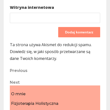
Witryna internetowa
Ta strona używa Akismet do redukcji spamu.
Dowiedz się, w jaki sposób przetwarzane są
dane Twoich komentarzy.
Nawigacja
Previous
Previous
Post
wpisu
Next
Next
Post
O mnie
Fizjoterapia Holistyczna