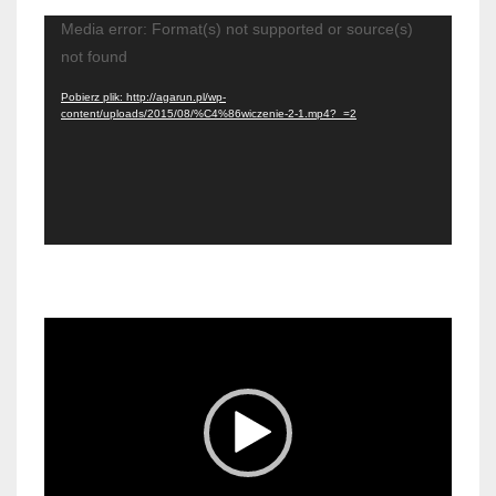
Odtwarzacz
Media error: Format(s) not supported or source(s)
video
not found
Pobierz plik: http://agarun.pl/wp-
content/uploads/2015/08/%C4%86wiczenie-2-1.mp4?_=2
Odtwarzacz
video