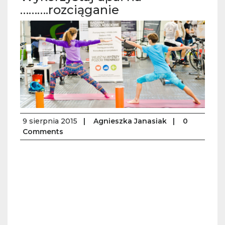
……….rozciąganie
9 sierpnia 2015
|
Agnieszka Janasiak
|
0
Comments