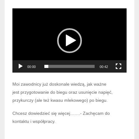
Odtwarzacz
video
00:00
00:42
Moi zawodnicy już doskonale wiedzą, jak ważne
jest przygotowanie do biegu oraz usunięcie napięć,
przykurczy (ale też kwasu mlekowego) po biegu.
Chcesz dowiedzieć się więcej…….- Zachęcam do
kontaktu i współpracy.