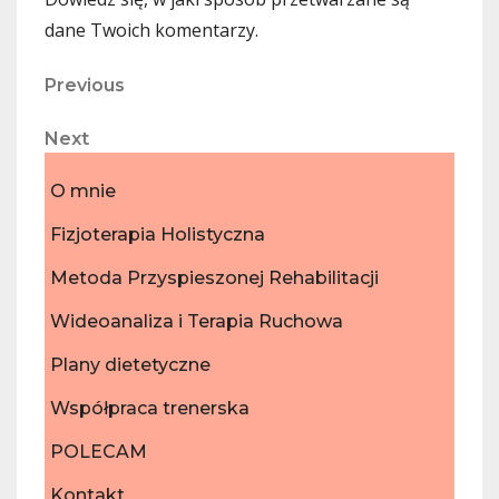
dane Twoich komentarzy.
Nawigacja
Previous
Previous
Post
wpisu
Next
Next
Post
O mnie
Fizjoterapia Holistyczna
Metoda Przyspieszonej Rehabilitacji
Wideoanaliza i Terapia Ruchowa
Plany dietetyczne
Współpraca trenerska
POLECAM
Kontakt