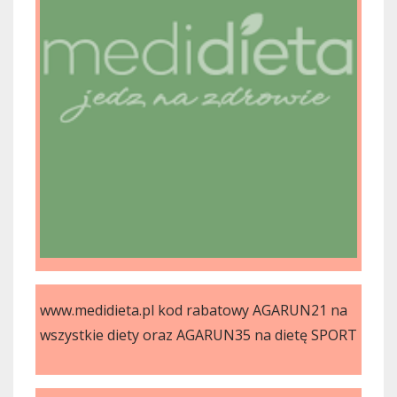
www.medidieta.pl kod rabatowy AGARUN21 na
wszystkie diety oraz AGARUN35 na dietę SPORT