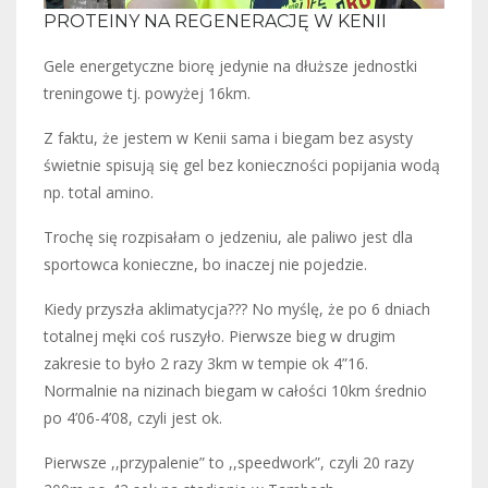
PROTEINY NA REGENERACJĘ W KENII
Gele energetyczne biorę jedynie na dłuższe jednostki
treningowe tj. powyżej 16km.
Z faktu, że jestem w Kenii sama i biegam bez asysty
świetnie spisują się gel bez konieczności popijania wodą
np. total amino.
Trochę się rozpisałam o jedzeniu, ale paliwo jest dla
sportowca konieczne, bo inaczej nie pojedzie.
Kiedy przyszła aklimatycja??? No myślę, że po 6 dniach
totalnej męki coś ruszyło. Pierwsze bieg w drugim
zakresie to było 2 razy 3km w tempie ok 4”16.
Normalnie na nizinach biegam w całości 10km średnio
po 4’06-4’08, czyli jest ok.
Pierwsze ,,przypalenie” to ,,speedwork”, czyli 20 razy