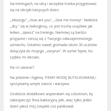
Na treningach, na ulicy i wszędzie trzeba przygotować
się na okrzyki tutejszych dzieci
,,Mizungu” ,,How are you”, ,,Give me money”. Niektóre
,,drą ” się w niebogłosy, co jest trochę uciążliwe jak
ledwo ,,zipiesz” na treningu. Niemniej są bardzo
przyjazne i cieszą się z Twojego odwzajemnionego
uśmiechu. Ostatnio nawet gromada około 30 uczniów
dołączyła do mojego ,,easyrun”. W sumie fajnie, bo
szybko mi zleciało.
Na co uważać?
Na jedzenie i higienę. PIEMY WODĘ BUTELKOWANĄ i
spożywamy umyte owoce i warzywa.
Osobiście dodatkowo wspierałam się colostrum, by
zabezpieczyć florę bakteryjną jelit, więc tylko jeden
dzień jakoś mój żołądek coś panikował.