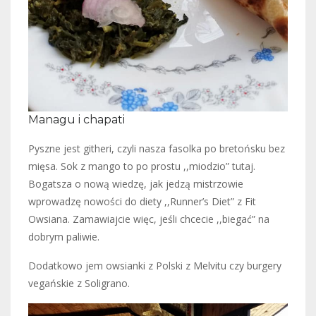
Managu i chapati
Pyszne jest githeri, czyli nasza fasolka po bretońsku bez
mięsa. Sok z mango to po prostu ,,miodzio” tutaj.
Bogatsza o nową wiedzę, jak jedzą mistrzowie
wprowadzę nowości do diety ,,Runner’s Diet” z Fit
Owsiana. Zamawiajcie więc, jeśli chcecie ,,biegać” na
dobrym paliwie.
Dodatkowo jem owsianki z Polski z Melvitu czy burgery
vegańskie z Soligrano.