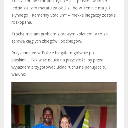
To stadion bez tartanu, tyle że jest płasko i w kółko.
Jedzie się tam matatu za ok 2 zł, bo w Iten nie ma już
słynnego ,,Kamariny Stadium” – mekka biegaczy została
rozkopana.
Trochę miałam problem z prawym kolanem, a to za
sprawą ciągłych zbiegów i podbiegów.
Przyznam, że w Polsce biegałam głównie po
płaskim…..Tak więc nauka na przyszłość, by przed
wyjazdem przygotować układ ruchu na panujące tu
warunki.