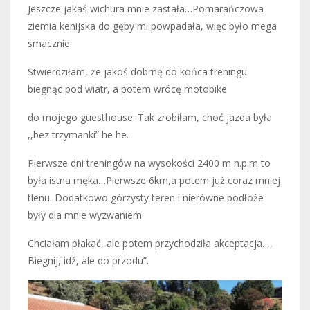
Jeszcze jakaś wichura mnie zastała…Pomarańczowa
ziemia kenijska do gęby mi powpadała, więc było mega
smacznie.
Stwierdziłam, że jakoś dobrnę do końca treningu
biegnąc pod wiatr, a potem wrócę motobike
do mojego guesthouse. Tak zrobiłam, choć jazda była
,,bez trzymanki” he he.
Pierwsze dni treningów na wysokości 2400 m n.p.m to
była istna męka…Pierwsze 6km,a potem już coraz mniej
tlenu. Dodatkowo górzysty teren i nierówne podłoże
były dla mnie wyzwaniem.
Chciałam płakać, ale potem przychodziła akceptacja. ,,
Biegnij, idź, ale do przodu”.