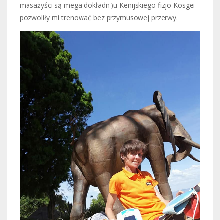
masażyści są mega dokładni)u Kenijskiego fizjo Kosgei
pozwoliły mi trenować bez przymusowej przerwy.