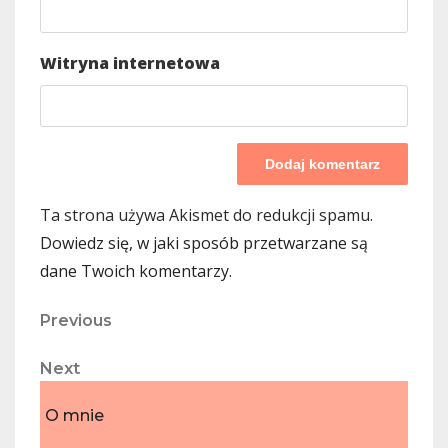
Witryna internetowa
Ta strona używa Akismet do redukcji spamu.
Dowiedz się, w jaki sposób przetwarzane są
dane Twoich komentarzy.
Nawigacja
Previous
Previous
Post
wpisu
Next
Next
Post
O mnie