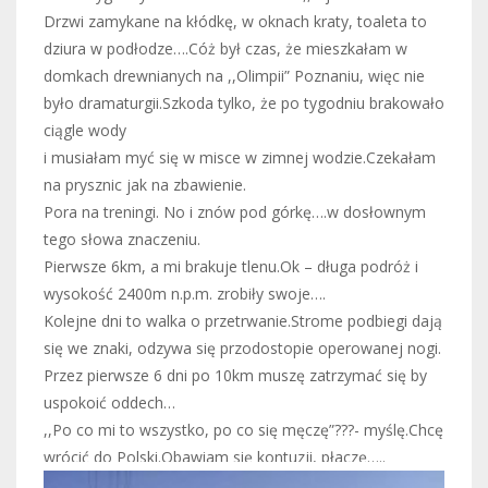
Drzwi zamykane na kłódkę, w oknach kraty, toaleta to
dziura w podłodze….Cóż był czas, że mieszkałam w
domkach drewnianych na ,,Olimpii” Poznaniu, więc nie
było dramaturgii.Szkoda tylko, że po tygodniu brakowało
ciągle wody
i musiałam myć się w misce w zimnej wodzie.Czekałam
na prysznic jak na zbawienie.
Pora na treningi. No i znów pod górkę….w dosłownym
tego słowa znaczeniu.
Pierwsze 6km, a mi brakuje tlenu.Ok – długa podróż i
wysokość 2400m n.p.m. zrobiły swoje….
Kolejne dni to walka o przetrwanie.Strome podbiegi dają
się we znaki, odzywa się przodostopie operowanej nogi.
Przez pierwsze 6 dni po 10km muszę zatrzymać się by
uspokoić oddech…
,,Po co mi to wszystko, po co się męczę”???- myślę.Chcę
wrócić do Polski.Obawiam się kontuzji, płaczę…..