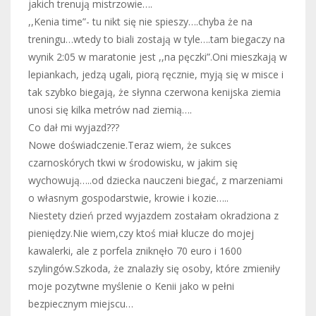
jakich trenują mistrzowie….
,,Kenia time”- tu nikt się nie spieszy….chyba że na
treningu…wtedy to biali zostają w tyle….tam biegaczy na
wynik 2:05 w maratonie jest ,,na pęczki”.Oni mieszkają w
lepiankach, jedzą ugali, piorą ręcznie, myją się w misce i
tak szybko biegają, że słynna czerwona kenijska ziemia
unosi się kilka metrów nad ziemią….
Co dał mi wyjazd???
Nowe doświadczenie.Teraz wiem, że sukces
czarnoskórych tkwi w środowisku, w jakim się
wychowują…..od dziecka nauczeni biegać, z marzeniami
o własnym gospodarstwie, krowie i kozie…..
Niestety dzień przed wyjazdem zostałam okradziona z
pieniędzy.Nie wiem,czy ktoś miał klucze do mojej
kawalerki, ale z porfela zniknęło 70 euro i 1600
szylingów.Szkoda, że znalazły się osoby, które zmieniły
moje pozytwne myślenie o Kenii jako w pełni
bezpiecznym miejscu…