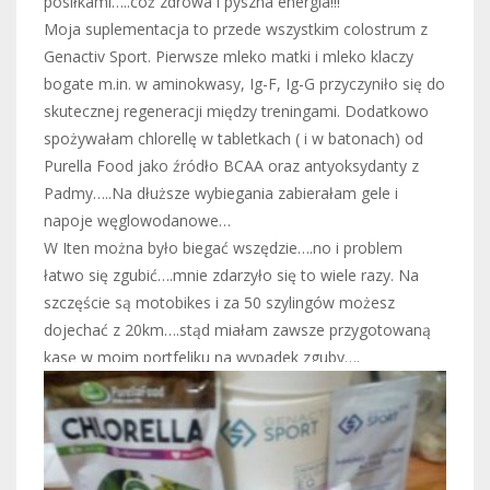
posiłkami…..cóż zdrowa i pyszna energia!!!
Moja suplementacja to przede wszystkim colostrum z
Genactiv Sport. Pierwsze mleko matki i mleko klaczy
bogate m.in. w aminokwasy, Ig-F, Ig-G przyczyniło się do
skutecznej regeneracji między treningami. Dodatkowo
spożywałam chlorellę w tabletkach ( i w batonach) od
Purella Food jako źródło BCAA oraz antyoksydanty z
Padmy…..Na dłuższe wybiegania zabierałam gele i
napoje węglowodanowe…
W Iten można było biegać wszędzie….no i problem
łatwo się zgubić….mnie zdarzyło się to wiele razy. Na
szczęście są motobikes i za 50 szylingów możesz
dojechać z 20km….stąd miałam zawsze przygotowaną
kasę w moim portfeliku na wypadek zguby….