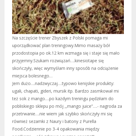
Na szczęście trener Zbyszek z Polski pomaga mi
uporządkować plan treningowy.Mimo masaży bół
przodostopia po ok.12 km wzmaga się i staje się mało
przyjemny.Szukam rozwiązań….kinesiotape się
skończyły, więc wymyśłam inny sposób na odciążenie
miejsca bolesnego…
Jem dużo….nadzwyczaj….typowo kenijskie produkty:
ugali, chapati, gideri, mursik itp. Bardzo zasmkował mi
też sok z mango….po każdym treningu pędziłam do
pobliskiego sklepu po mój ,,mango juice”….- nagroda za
przetrwanie….nie wiem jak szybko skończyły mi się
również sezamki z Naury i batony z Purella
Food.Codziennie po 3-4 opakowania między