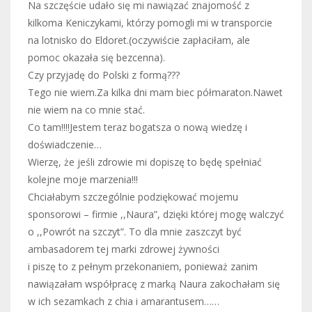
Na szczęście udało się mi nawiązać znajomość z
kilkoma Keniczykami, którzy pomogli mi w transporcie
na lotnisko do Eldoret.(oczywiście zapłaciłam, ale
pomoc okazała się bezcenna).
Czy przyjadę do Polski z formą???
Tego nie wiem.Za kilka dni mam biec półmaraton.Nawet
nie wiem na co mnie stać.
Co tam!!!!Jestem teraz bogatsza o nową wiedzę i
doświadczenie…
Wierzę, że jeśli zdrowie mi dopiszę to będę spełniać
kolejne moje marzenia!!!
Chciałabym szczególnie podziękować mojemu
sponsorowi – firmie ,,Naura”, dzięki której mogę walczyć
o ,,Powrót na szczyt”. To dla mnie zaszczyt być
ambasadorem tej marki zdrowej żywności
i piszę to z pełnym przekonaniem, ponieważ zanim
nawiązałam współpracę z marką Naura zakochałam się
w ich sezamkach z chia i amarantusem……