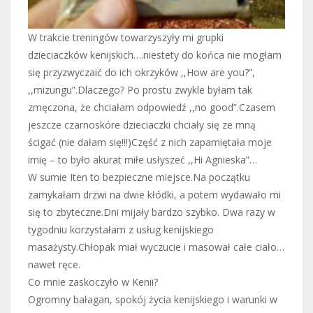
W trakcie treningów towarzyszyły mi grupki
dzieciaczków kenijskich….niestety do końca nie mogłam
się przyzwyczaić do ich okrzyków ,,How are you?”,
,,mizungu”.Dlaczego? Po prostu zwykle byłam tak
zmęczona, że chciałam odpowiedź ,,no good”.Czasem
jeszcze czarnoskóre dzieciaczki chciały się ze mną
ścigać (nie dałam się!!!)Część z nich zapamiętała moje
imię – to było akurat miłe usłyszeć ,,Hi Agnieska”…
W sumie Iten to bezpieczne miejsce.Na początku
zamykałam drzwi na dwie kłódki, a potem wydawało mi
się to zbyteczne.Dni mijały bardzo szybko. Dwa razy w
tygodniu korzystałam z usług kenijskiego
masażysty.Chłopak miał wyczucie i masował całe ciało…
nawet ręce.
Co mnie zaskoczyło w Kenii?
Ogromny bałagan, spokój życia kenijskiego i warunki w