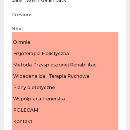
dane Twoich komentarzy.
Nawigacja
Previous
Previous
Post
wpisu
Next
Next
Post
O mnie
Fizjoterapia Holistyczna
Metoda Przyspieszonej Rehabilitacji
Wideoanaliza i Terapia Ruchowa
Plany dietetyczne
Współpraca trenerska
POLECAM
Kontakt