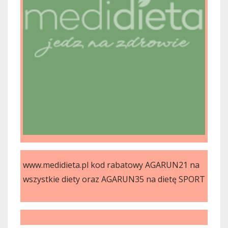
www.medidieta.pl kod rabatowy AGARUN21 na
wszystkie diety oraz AGARUN35 na dietę SPORT