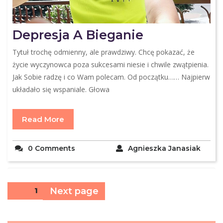
Depresja A Bieganie
Tytuł trochę odmienny, ale prawdziwy. Chcę pokazać, że
życie wyczynowca poza sukcesami niesie i chwile zwątpienia.
Jak Sobie radzę i co Wam polecam. Od początku…… Najpierw
układało się wspaniale. Głowa
Read More
0 Comments
Agnieszka Janasiak
Stronicowanie
Next page
Page
1
wpisów