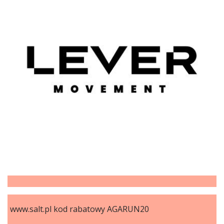
www.salt.pl kod rabatowy AGARUN20