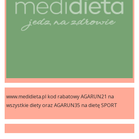
www.medidieta.pl kod rabatowy AGARUN21 na
wszystkie diety oraz AGARUN35 na dietę SPORT