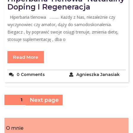
Doping I Regeneracja
Hiperbaria tlenowa ……… Każdy z Nas, niezależnie czy
wyczynowiec czy amator, dąży do samodoskonalenia.
Biegacz , by poprawić swoje osiągi trenuje, zmienia dietę,
stosuje suplementację , dba o
Read More
0 Comments
Agnieszka Janasiak
Stronicowanie
Next page
Page
1
wpisów
O mnie