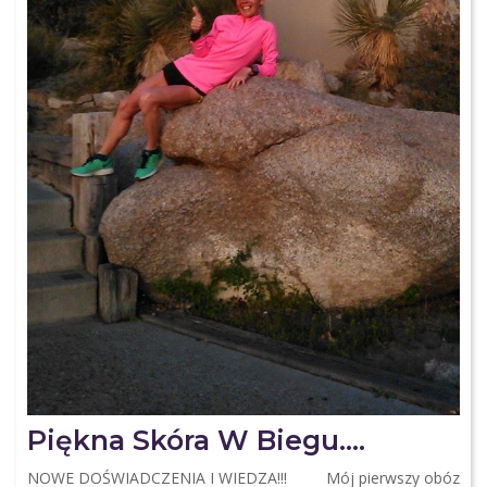
Piękna Skóra W Biegu….
NOWE DOŚWIADCZENIA I WIEDZA!!! Mój pierwszy obóz