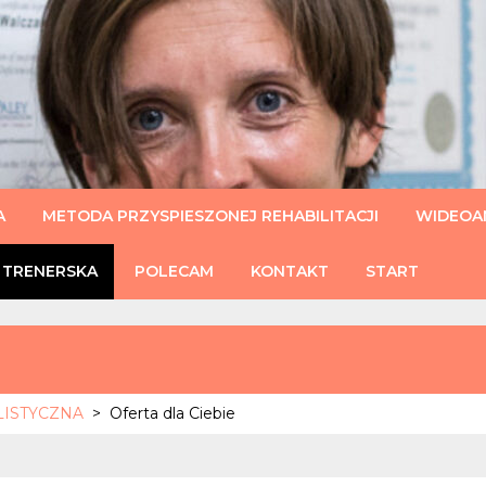
U
A
METODA PRZYSPIESZONEJ REHABILITACJI
WIDEOAN
 TRENERSKA
POLECAM
KONTAKT
START
HOLISTYCZNA
>
Oferta dla Ciebie