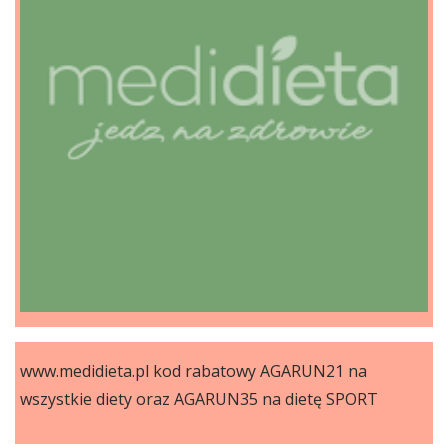
www.medidieta.pl kod rabatowy AGARUN21 na
wszystkie diety oraz AGARUN35 na dietę SPORT