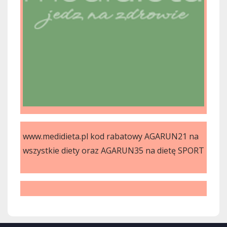
www.medidieta.pl kod rabatowy AGARUN21 na
wszystkie diety oraz AGARUN35 na dietę SPORT