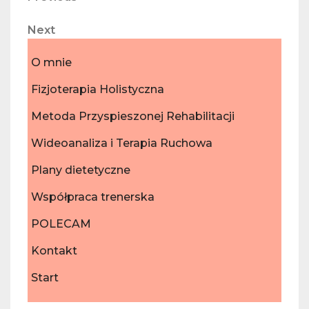
Nawigacja
Post
wpisu
Next
Next
Post
O mnie
Fizjoterapia Holistyczna
Metoda Przyspieszonej Rehabilitacji
Wideoanaliza i Terapia Ruchowa
Plany dietetyczne
Współpraca trenerska
POLECAM
Kontakt
Start