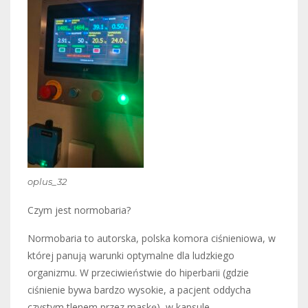
oplus_32
Czym jest normobaria?
Normobaria to autorska, polska komora ciśnieniowa, w
której panują warunki optymalne dla ludzkiego
organizmu. W przeciwieństwie do hiperbarii (gdzie
ciśnienie bywa bardzo wysokie, a pacjent oddycha
czystym tlenem przez maskę), w kapsule