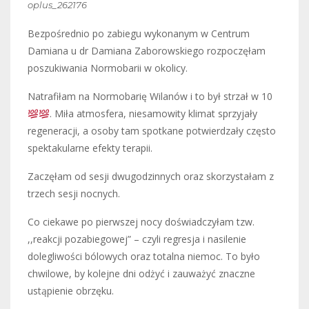
oplus_262176
Bezpośrednio po zabiegu wykonanym w Centrum
Damiana u dr Damiana Zaborowskiego rozpoczęłam
poszukiwania Normobarii w okolicy.
Natrafiłam na Normobarię Wilanów i to był strzał w 10
. Miła atmosfera, niesamowity klimat sprzyjały
regeneracji, a osoby tam spotkane potwierdzały często
spektakularne efekty terapii.
Zaczęłam od sesji dwugodzinnych oraz skorzystałam z
trzech sesji nocnych.
Co ciekawe po pierwszej nocy doświadczyłam tzw.
,,reakcji pozabiegowej” – czyli regresja i nasilenie
dolegliwości bólowych oraz totalna niemoc. To było
chwilowe, by kolejne dni odżyć i zauważyć znaczne
ustąpienie obrzęku.