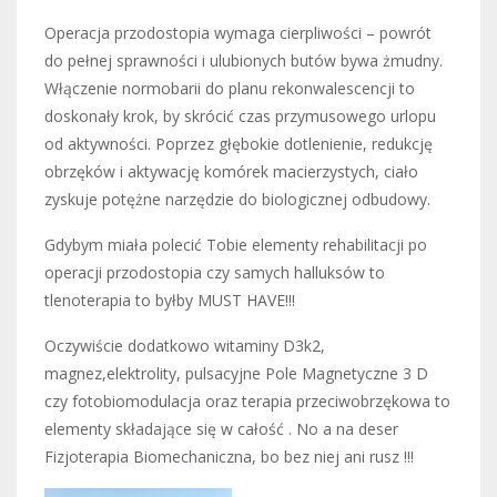
Operacja przodostopia wymaga cierpliwości – powrót
do pełnej sprawności i ulubionych butów bywa żmudny.
Włączenie normobarii do planu rekonwalescencji to
doskonały krok, by skrócić czas przymusowego urlopu
od aktywności. Poprzez głębokie dotlenienie, redukcję
obrzęków i aktywację komórek macierzystych, ciało
zyskuje potężne narzędzie do biologicznej odbudowy.
Gdybym miała polecić Tobie elementy rehabilitacji po
operacji przodostopia czy samych halluksów to
tlenoterapia to byłby MUST HAVE!!!
Oczywiście dodatkowo witaminy D3k2,
magnez,elektrolity, pulsacyjne Pole Magnetyczne 3 D
czy fotobiomodulacja oraz terapia przeciwobrzękowa to
elementy składające się w całość . No a na deser
Fizjoterapia Biomechaniczna, bo bez niej ani rusz !!!