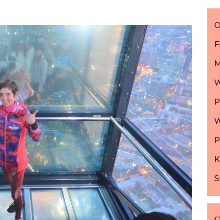
O
F
M
W
P
W
K
S
O