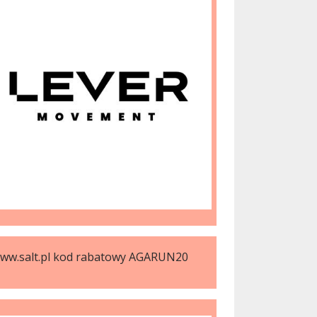
ww.salt.pl kod rabatowy AGARUN20