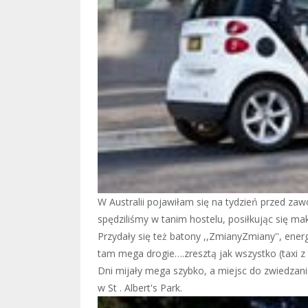
W Australii pojawiłam się na tydzień przed z
spędziliśmy w tanim hostelu, posiłkując się m
Przydały się też batony ,,ZmianyZmiany'', energ
tam mega drogie….zresztą jak wszystko (taxi z l
Dni mijały mega szybko, a miejsc do zwiedzani
w St . Albert's Park.