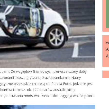
w
A
A
awodami. Ze względów finansowych pierwsze cztery doby
akaronami i kaszą gryczaną oraz sezamkami z Naury.
etyczne przekąski z chlorellą od Purella Food. Jedzenie jest
otniska to koszt ok. 120 dolarów australisjkich).
a i podziwiania mnóstwo. Rano lekkie joggingi wokół jeziora