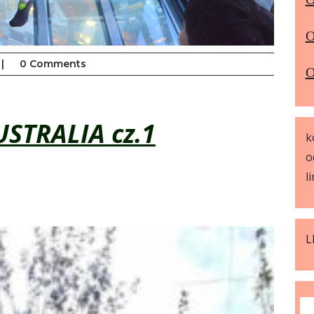
O
|
0 Comments
O
STRALIA cz.1
k
o
l
L