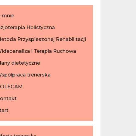
 mnie
izjoterapia Holistyczna
etoda Przyspieszonej Rehabilitacji
ideoanaliza i Terapia Ruchowa
lany dietetyczne
spółpraca trenerska
POLECAM
ontakt
tart
ferta trenerska