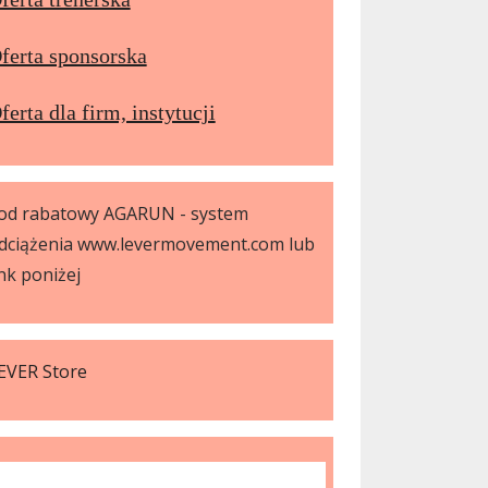
ferta sponsorska
ferta dla firm, instytucji
od rabatowy AGARUN - system
dciążenia www.levermovement.com lub
ink poniżej
EVER Store