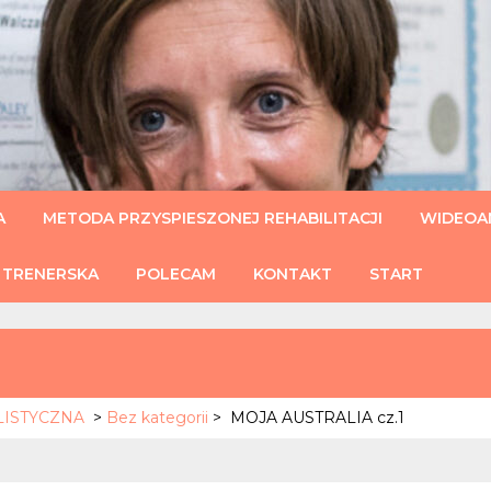
U
A
METODA PRZYSPIESZONEJ REHABILITACJI
WIDEOAN
 TRENERSKA
POLECAM
KONTAKT
START
HOLISTYCZNA
>
Bez kategorii
>
MOJA AUSTRALIA cz.1