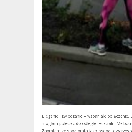
Bieganie i zwiedzanie – wspaniałe połączenie. 
mogłam polecieć do odległej Australii- Melbou
Zabrałam ze sobą brata jako osobę towarzys