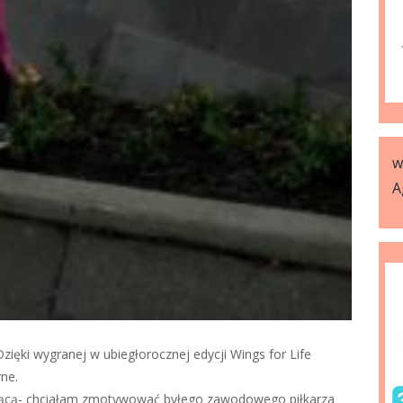
w
A
Dzięki wygranej w ubiegłorocznej edycji Wings for Life
rne.
zącą- chciałam zmotywować byłego zawodowego piłkarza