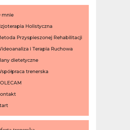
 mnie
izjoterapia Holistyczna
etoda Przyspieszonej Rehabilitacji
ideoanaliza i Terapia Ruchowa
lany dietetyczne
spółpraca trenerska
POLECAM
ontakt
tart
ferta trenerska