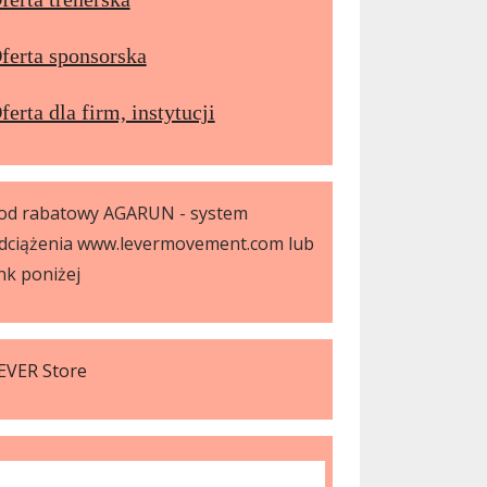
ferta sponsorska
ferta dla firm, instytucji
od rabatowy AGARUN - system
dciążenia www.levermovement.com lub
ink poniżej
EVER Store