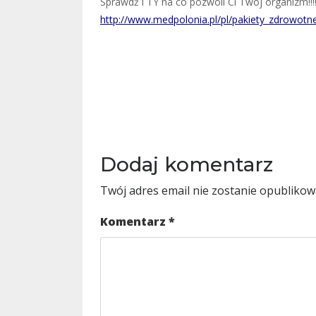
Sprawdź i TY na co pozwoli Ci Twój organizm!!!
http://www.medpolonia.pl/pl/pakiety_zdrowotn
Dodaj komentarz
Twój adres email nie zostanie opublikow
Komentarz
*