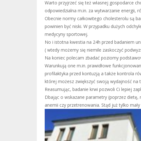
Warto przyjrzeć się też własnej gospodarce ch
odpowiedzialna m.in. za wytwarzanie energii, 
Obecnie normy całkowitego cholesterolu są bar
powinien być niski. W przypadku dużych odchyl
medycyny sportowej.
No i istotna kwestia na 24h przed badaniem uni
( wtedy możemy się niemile zaskoczyć podwyzs
Na koniec polecam zbadać poziomy podstawowy
Warunkują one m.in. prawidłowe funkcjonowanie
profilaktyka przed kontuzją a także kontrola 
której możesz zwiększyć swoją wydajność na tren
Reasumując, badanie krwi pozwoli Ci lepiej z
Dbając o wskazane parametry (poprzez dietę, 
anemii czy przetrenowania. Stąd już tylko mały 