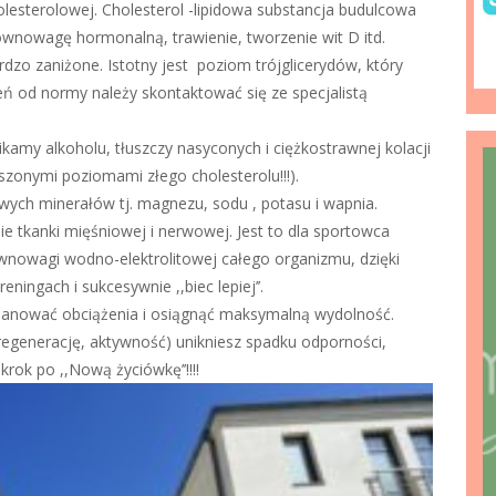
olesterolowej. Cholesterol -lipidowa substancja budulcowa
równowagę hormonalną, trawienie, tworzenie wit D itd.
dzo zaniżone. Istotny jest poziom trójglicerydów, który
eń od normy należy skontaktować się ze specjalistą
kamy alkoholu, tłuszczy nasyconych i ciężkostrawnej kolacji
zonymi poziomami złego cholesterolu!!!).
ch minerałów tj. magnezu, sodu , potasu i wapnia.
 tkanki mięśniowej i nerwowej. Jest to dla sportowca
równowagi wodno-elektrolitowej całego organizmu, dzięki
ingach i sukcesywnie ,,biec lepiej’’.
aplanować obciążenia i osiągnąć maksymalną wydolność.
regenerację, aktywność) unikniesz spadku odporności,
krok po ,,Nową życiówkę’’!!!!