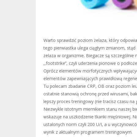
Warto sprawdzić poziom żelaza, który odpowia
tego pierwiastka ulega ciągłym zmianom, stąd i
żelaza w organizmie. Biegacze są szczególnie 
,,footstrike’’, czyli uderzenia pionowe o podł
Oprócz elementów morfotycznych wpływającyc
elementów zapewniających prawidłową regene
Tu polecam zbadanie CRP, OB oraz poziom leu
ostatnie stanowią ochronę przed wirusami, ba
lepszy proces treningowy (nie tracisz czasu na 
Niezwykle istotnym miernikiem stanu naszej b
wskazuje na uszkodzenie tkanki mięśniowej. Ni
ustalonych norm czyli 200 U/I, a u wyczynowc
wynik z aktualnym programem treningowym.