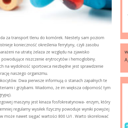
da za transport tlenu do komórek. Niestety sam poziom
stnieje konieczność określenia ferrytyny, czyli zasobu
w
narażeni na utratę żelaza ze względu na zjawisko
oże powodujące niszczenie erytrocytów i hemoglobiny.
A
h na wydolność sportowca niezbędne jest sprawdzenie
rację naszego organizmu.
kocytów. Dwa pierwsze informują o stanach zapalnych te
kteriami i grzybami. Wiadomo, że im większa odporność tym
grypę).
iegowej maszyny jest kinaza fosfokreatynowa- enzym, który
emniej regularny wysiłek fizyczny powoduje wyniki powyżej
ów może nawet sięgać wartości 800 U/I . Warto skorelować