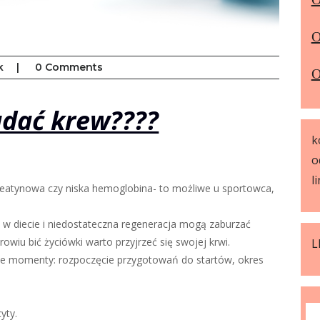
O
k
|
0 Comments
O
adać krew????
k
o
l
tynowa czy niska hemoglobina- to możliwe u sportowca,
ry w diecie i niedostateczna regeneracja mogą zaburzać
owiu bić życiówki warto przyjrzeć się swojej krwi.
L
żne momenty: rozpoczęcie przygotowań do startów, okres
yty.