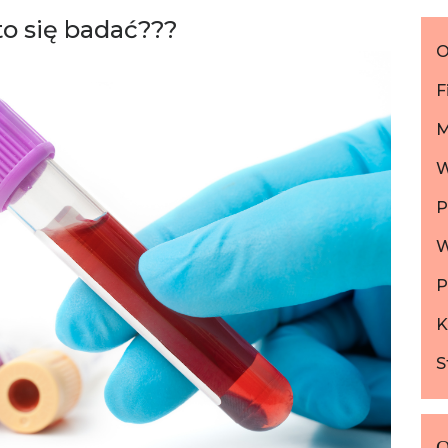
o się badać???
O
F
M
W
P
W
K
S
O