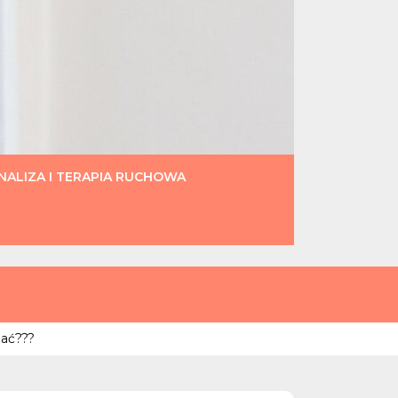
ALIZA I TERAPIA RUCHOWA
dać???