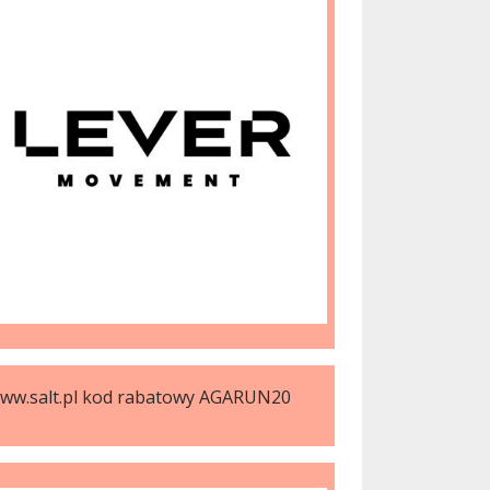
ww.salt.pl kod rabatowy AGARUN20