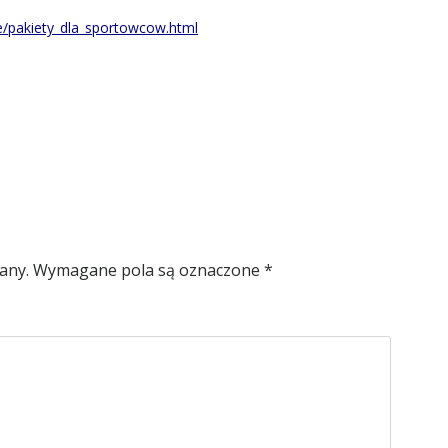
!
e/pakiety_dla_sportowcow.html
any.
Wymagane pola są oznaczone
*