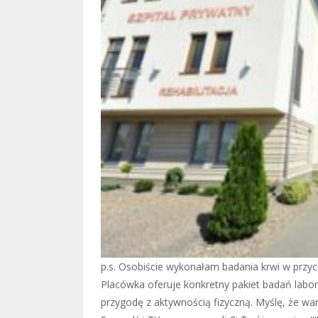
p.s. Osobiście wykonałam badania krwi w przyc
Placówka oferuje konkretny pakiet badań labo
przygodę z aktywnością fizyczną. Myślę, że wa