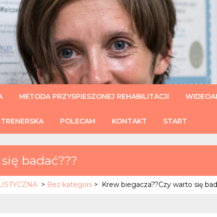
U
A
METODA PRZYSPIESZONEJ REHABILITACJI
WIDEOAN
 TRENERSKA
POLECAM
KONTAKT
START
 się badać???
HOLISTYCZNA
>
Bez kategorii
>
Krew biegacza??Czy warto się ba