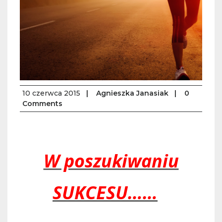
10 czerwca 2015
|
Agnieszka Janasiak
|
0
Comments
W poszukiwaniu
SUKCESU……