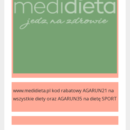
www.medidieta.pl kod rabatowy AGARUN21 na
wszystkie diety oraz AGARUN35 na dietę SPORT