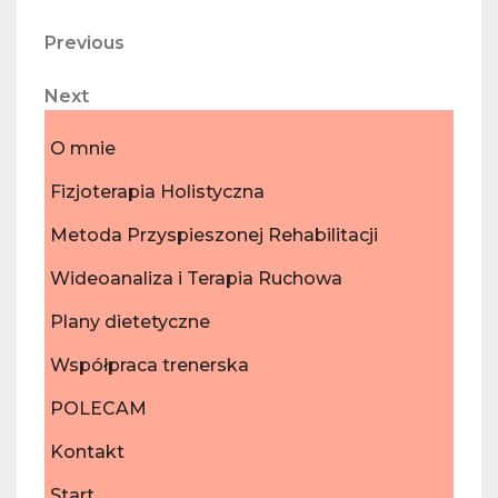
Nawigacja
Previous
Previous
Post
wpisu
Next
Next
Post
O mnie
Fizjoterapia Holistyczna
Metoda Przyspieszonej Rehabilitacji
Wideoanaliza i Terapia Ruchowa
Plany dietetyczne
Współpraca trenerska
POLECAM
Kontakt
Start