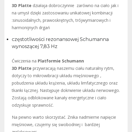
3D
Platte
działaja dobroczynnie zarówno na ciało jak i
na umysł dzięki zastosowaniu unikatowej kombinacji
:sinusoidalnych, prawoskrętnych, trójwymiarowych i
harmonijnych drgań
częstotliwości rezonansowej Schumanna
wynoszącej 7,83 Hz
Ćwiczenia na
Platformie Schumann
3D
Platte
przywracają naszemu ciału naturalny rytm,
dotyczy to mikrowibracji układu mięśniowego ,
pobudzenia układu krążenia, układu limfatycznego oraz
tkanki łącznej. Następuje dokrwienie układu nerwowego.
Zostają odblokowane kanały energetyczne i ciało
odzyskuje sprawność.
Na pewno warto skorzystać. Znika nadmierne napięcie
mięśniowe, czujemy się swobodniej i bardziej
zrelaksowani.