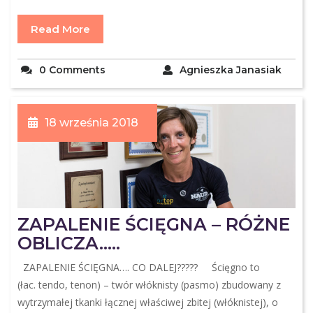
Read More
0 Comments
Agnieszka Janasiak
18 września 2018
ZAPALENIE ŚCIĘGNA – RÓŻNE
OBLICZA…..
ZAPALENIE ŚCIĘGNA…. CO DALEJ????? Ścięgno to
(łac. tendo, tenon) – twór włóknisty (pasmo) zbudowany z
wytrzymałej tkanki łącznej właściwej zbitej (włóknistej), o