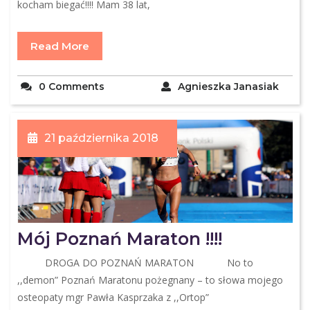
kocham biegać!!!! Mam 38 lat,
Read More
0 Comments
Agnieszka Janasiak
21 października 2018
Mój Poznań Maraton !!!!
DROGA DO POZNAŃ MARATON No to
,,demon” Poznań Maratonu pożegnany – to słowa mojego
osteopaty mgr Pawła Kasprzaka z ,,Ortop”