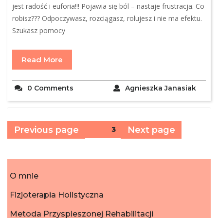
jest radość i euforia!!! Pojawia się ból – nastaje frustracja. Co
robisz??? Odpoczywasz, rozciągasz, rolujesz i nie ma efektu.
Szukasz pomocy
Read More
0 Comments
Agnieszka Janasiak
Stronicowanie
Previous page
Next page
Page
3
wpisów
O mnie
Fizjoterapia Holistyczna
Metoda Przyspieszonej Rehabilitacji