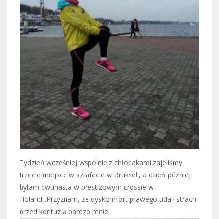
Tydzień wcześniej wspólnie z chłopakami zajeliśmy
trzecie miejsce w sztafecie w Brukseli, a dzień później
byłam dwunasta w prestiżowym crossie w
Holandii.Przyznam, że dyskomfort prawego uda i strach
przed kontuzją bardzo mnie