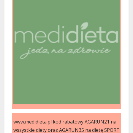
www.medidieta.pl kod rabatowy AGARUN21 na
wszystkie diety oraz AGARUN35 na dietę SPORT