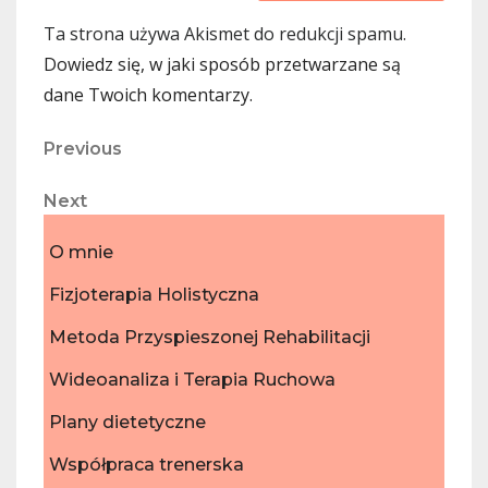
Ta strona używa Akismet do redukcji spamu.
Dowiedz się, w jaki sposób przetwarzane są
dane Twoich komentarzy.
Nawigacja
Previous
Previous
Post
wpisu
Next
Next
Post
O mnie
Fizjoterapia Holistyczna
Metoda Przyspieszonej Rehabilitacji
Wideoanaliza i Terapia Ruchowa
Plany dietetyczne
Współpraca trenerska