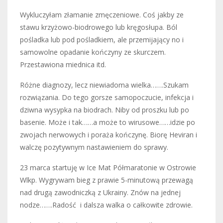
Wykluczyłam złamanie zmęczeniowe. Coś jakby ze
stawu krzyżowo-biodrowego lub kręgosłupa. Ból
pośladka lub pod pośladkiem, ale przemijający no i
samowolne opadanie kończyny ze skurczem.
Przestawiona miednica itd.
Różne diagnozy, lecz niewiadoma wielka…….Szukam
rozwiązania. Do tego gorsze samopoczucie, infekcja i
dziwna wysypka na biodrach. Niby od proszku lub po
basenie. Może i tak……a może to wirusowe……idzie po
zwojach nerwowych i poraża kończynę. Biorę Heviran i
walczę pozytywnym nastawieniem do sprawy.
23 marca startuję w Ice Mat Półmaratonie w Ostrowie
Wlkp. Wygrywam bieg z prawie 5-minutową przewagą
nad drugą zawodniczką z Ukrainy. Znów na jednej
nodze…….Radość i dalsza walka o całkowite zdrowie.