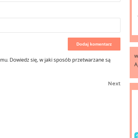
w
amu.
Dowiedz się, w jaki sposób przetwarzane są
A
Next
Next
Post