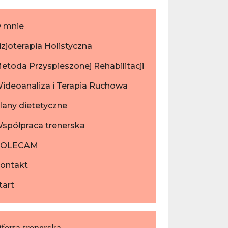
 mnie
izjoterapia Holistyczna
etoda Przyspieszonej Rehabilitacji
ideoanaliza i Terapia Ruchowa
lany dietetyczne
spółpraca trenerska
POLECAM
ontakt
tart
ferta trenerska