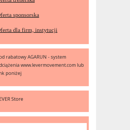
ferta sponsorska
ferta dla firm, instytucji
od rabatowy AGARUN - system
dciążenia www.levermovement.com lub
ink poniżej
EVER Store