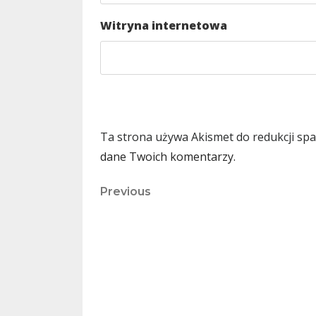
Witryna internetowa
Ta strona używa Akismet do redukcji sp
dane Twoich komentarzy.
Nawigacja
Previous
Previous
Post
wpisu