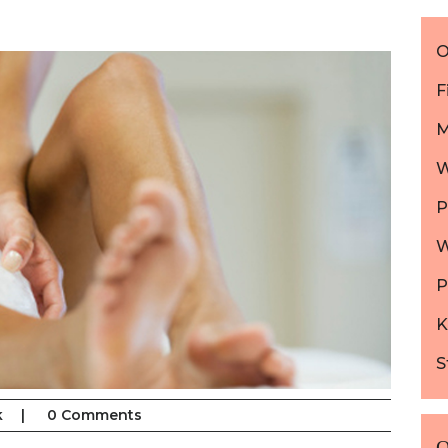
O
F
M
W
P
W
K
S
k
|
0 Comments
O