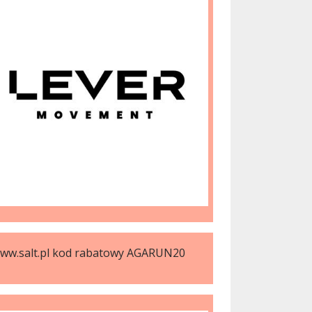
ww.salt.pl kod rabatowy AGARUN20