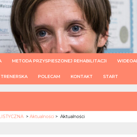
U
A
METODA PRZYSPIESZONEJ REHABILITACJI
WIDEOAN
 TRENERSKA
POLECAM
KONTAKT
START
HOLISTYCZNA
>
Aktualności
>
Aktualności