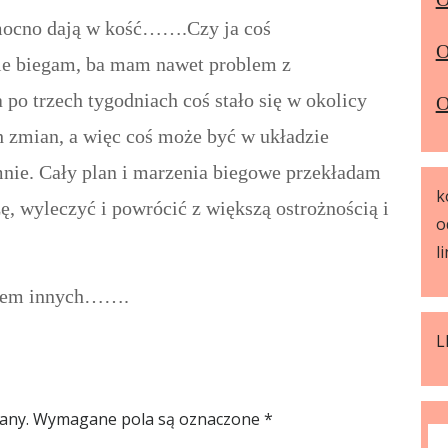
 mocno dają w kość…….Czy ja coś
O
ie biegam, ba mam nawet problem z
 po trzech tygodniach coś stało się w okolicy
O
ch zmian, a więc coś może być w układzie
mnie. Cały plan i marzenia biegowe przekładam
k
zę, wyleczyć i powrócić z większą ostrożnością i
o
l
aniem innych…….
L
any.
Wymagane pola są oznaczone
*