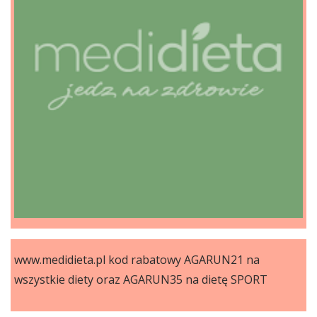
www.medidieta.pl kod rabatowy AGARUN21 na
wszystkie diety oraz AGARUN35 na dietę SPORT