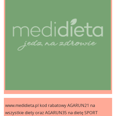
www.medidieta.pl kod rabatowy AGARUN21 na
wszystkie diety oraz AGARUN35 na dietę SPORT