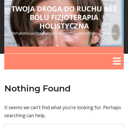
Skip
TWOJA DROGA DO RUCHU BEZ
to
BÓLU FIZJOTERAPIA
content
HOLISTYCZNA
Rehabilitacja/Diagnostyka Biomechaniczna/Trening Biegowy
Op
Me
Nothing Found
It seems we can’t find what you’re looking for. Perhaps
searching can help.
Search