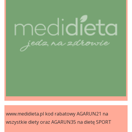
www.medidieta.pl kod rabatowy AGARUN21 na
wszystkie diety oraz AGARUN35 na dietę SPORT