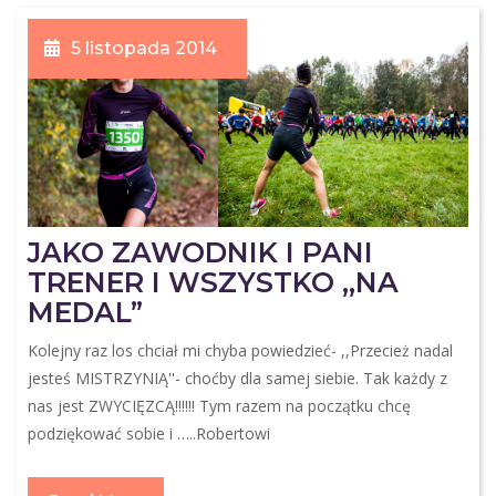
5 listopada 2014
JAKO ZAWODNIK I PANI
TRENER I WSZYSTKO ,,NA
MEDAL”
Kolejny raz los chciał mi chyba powiedzieć- ,,Przecież nadal
jesteś MISTRZYNIĄ''- choćby dla samej siebie. Tak każdy z
nas jest ZWYCIĘZCĄ!!!!!! Tym razem na początku chcę
podziękować sobie i …..Robertowi