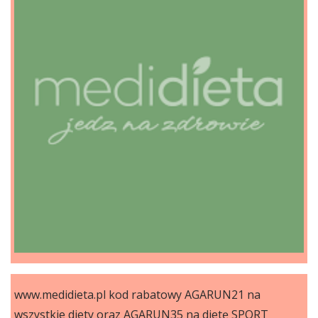
www.medidieta.pl kod rabatowy AGARUN21 na
wszystkie diety oraz AGARUN35 na dietę SPORT