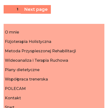
Stronicowanie
Next page
Page
1
wpisów
O mnie
Fizjoterapia Holistyczna
Metoda Przyspieszonej Rehabilitacji
Wideoanaliza i Terapia Ruchowa
Plany dietetyczne
Współpraca trenerska
POLECAM
Kontakt
Start