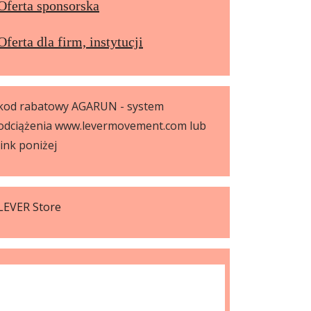
Oferta sponsorska
Oferta dla firm, instytucji
kod rabatowy AGARUN - system
odciążenia www.levermovement.com lub
link poniżej
LEVER Store