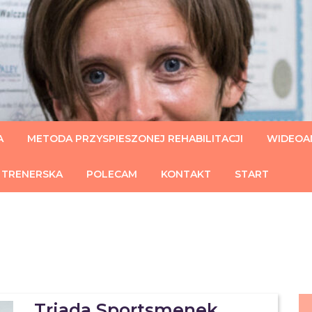
U
A
METODA PRZYSPIESZONEJ REHABILITACJI
WIDEOAN
 TRENERSKA
POLECAM
KONTAKT
START
Triada Sportsmenek