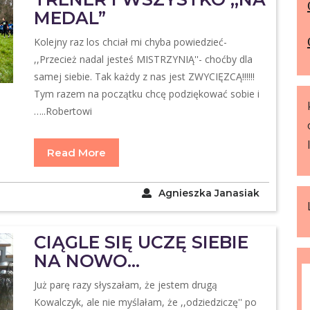
MEDAL”
Kolejny raz los chciał mi chyba powiedzieć-
,,Przecież nadal jesteś MISTRZYNIĄ''- choćby dla
samej siebie. Tak każdy z nas jest ZWYCIĘZCĄ!!!!!!
Tym razem na początku chcę podziękować sobie i
…..Robertowi
Read More
Agnieszka Janasiak
CIĄGLE SIĘ UCZĘ SIEBIE
NA NOWO…
Już parę razy słyszałam, że jestem drugą
Kowalczyk, ale nie myślałam, że ,,odziedziczę'' po