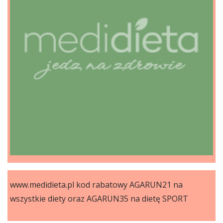
www.medidieta.pl kod rabatowy AGARUN21 na
wszystkie diety oraz AGARUN35 na dietę SPORT