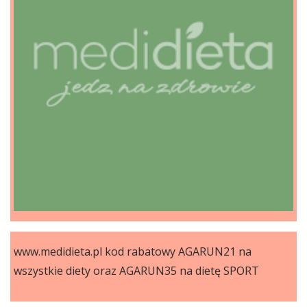
www.medidieta.pl kod rabatowy AGARUN21 na
wszystkie diety oraz AGARUN35 na dietę SPORT