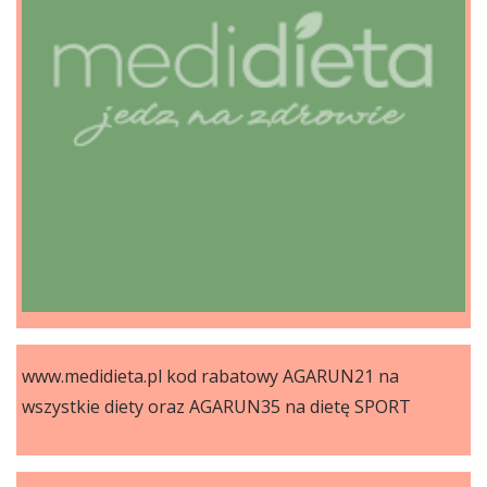
www.medidieta.pl kod rabatowy AGARUN21 na
wszystkie diety oraz AGARUN35 na dietę SPORT