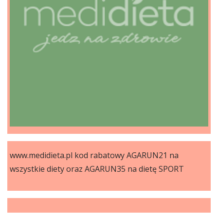
www.medidieta.pl kod rabatowy AGARUN21 na
wszystkie diety oraz AGARUN35 na dietę SPORT