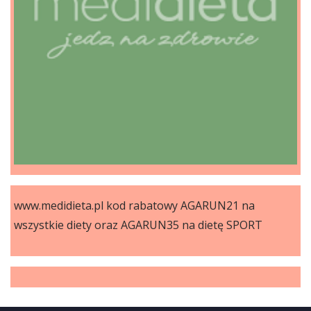
www.medidieta.pl kod rabatowy AGARUN21 na
wszystkie diety oraz AGARUN35 na dietę SPORT