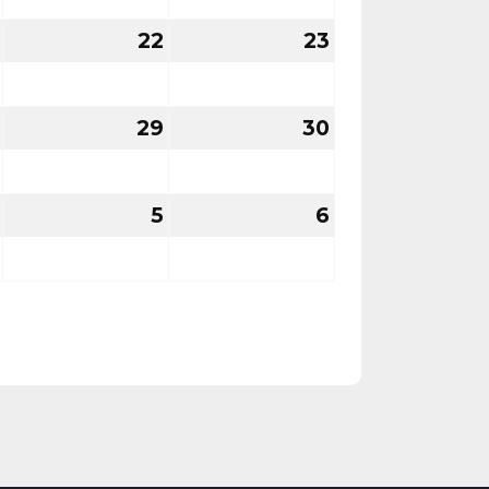
2026
2026
2026
21
22
22
23
23
sierpnia
sierpnia
sierpnia
2026
2026
2026
28
29
29
30
30
sierpnia
sierpnia
sierpnia
2026
2026
2026
4
5
5
6
6
września
września
września
2026
2026
2026