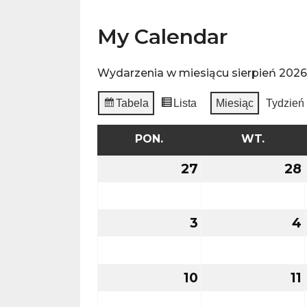
My Calendar
Wydarzenia w miesiącu sierpień 2026
Tabela
Lista
Miesiąc
Tydzień
Widok:
Widok:
PON.
PONIEDZIAŁEK
WT.
WTOR
27
27
28
lipca
2026
3
3
4
sierpnia
2026
10
10
11
1
sierpnia