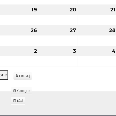
2026
2026
2026
18
19
19
20
20
21
sierpnia
sierpnia
sierpnia
2026
2026
2026
25
26
26
27
27
28
sierpnia
sierpnia
sierpnia
2026
2026
2026
2
2
3
3
4
września
września
września
2026
2026
2026
orie
Drukuj
Zobacz
Google
Dodaj
do
iCal
Subskrybuj
w