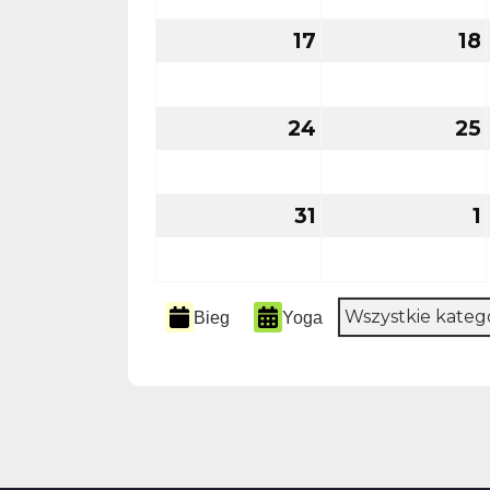
2026
17
17
18
sierpnia
2026
24
24
25
sierpnia
2026
31
31
1
1
sierpnia
2026
Kategorie
Wszystkie kateg
Bieg
Yoga
wydarzenia