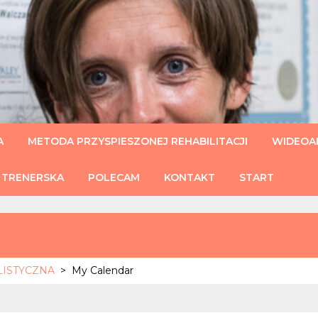
U
A
METODA PRZYSPIESZONEJ REHABILITACJI
WIDEOAN
 TRENERSKA
POLECAM
KONTAKT
START
HOLISTYCZNA
>
My Calendar