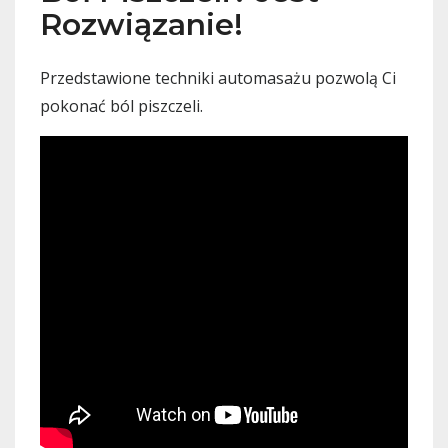
Rozwiązanie!
Przedstawione techniki automasażu pozwolą Ci
pokonać ból piszczeli.